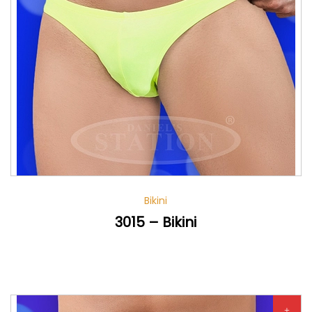
Bikini
3015 – Bikini